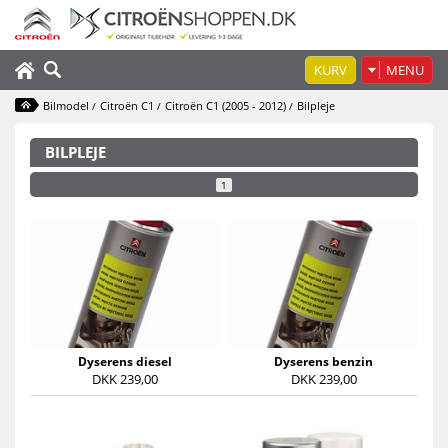
KURV
MENU
Bilmodel
Citroën C1
Citroën C1 (2005 - 2012)
Bilpleje
/
/
/
BILPLEJE
1
Dyserens diesel
Dyserens benzin
DKK 239,00
DKK 239,00