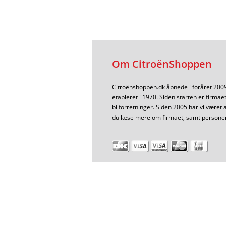
Om CitroënShoppen
Citroënshoppen.dk åbnede i foråret 2009 
etableret i 1970. Siden starten er firma
bilforretninger. Siden 2005 har vi været 
du læse mere om firmaet, samt personer