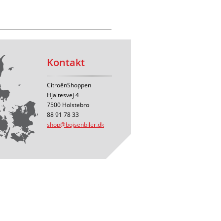
Kontakt
CitroënShoppen
Hjaltesvej 4
7500 Holstebro
88 91 78 33
shop@bojsenbiler.dk