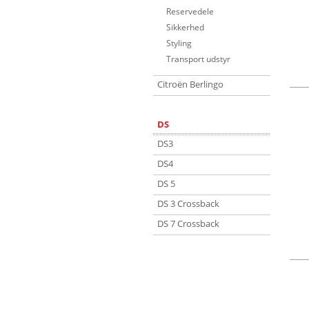
Reservedele
Sikkerhed
Styling
Transport udstyr
Citroën Berlingo
DS
DS3
DS4
DS 5
DS 3 Crossback
DS 7 Crossback