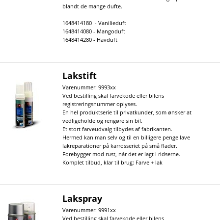
blandt de mange dufte.
1648414180 - Vanilieduft
1648414080 - Mangoduft
1648414280 - Havduft
Lakstift
Varenummer: 9993xx
Ved bestilling skal farvekode eller bilens
registreringsnummer oplyses.
En hel produktserie til privatkunder, som ønsker at
vedligeholde og rengøre sin bil.
Et stort farveudvalg tilbydes af fabrikanten.
Hermed kan man selv og til en billigere penge lave
lakreparationer på karrosseriet på små flader.
Forebygger mod rust, når det er lagt i ridserne.
Komplet tilbud, klar til brug: Farve + lak
Lakspray
Varenummer: 9991xx
Ved bestilling skal farvekode eller bilens