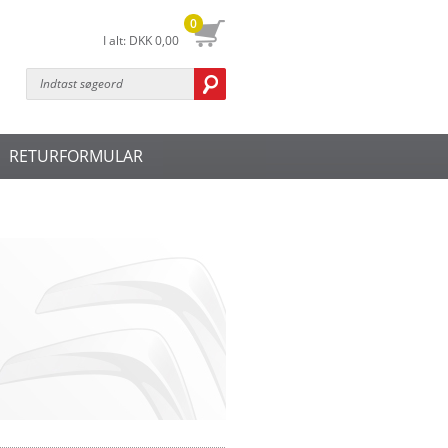
0
I alt:
DKK 0,00
RETURFORMULAR